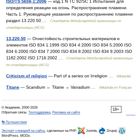
ISO/TS 5658-1:2006
— изд.1 N TC 92/SC 1 Испытания для
определения реакции на огонь. Распространение пламени.
Часть 1. Руководящие указания по распространению пламени
раздел 13.220.50 …
Стандарты Международной организации по
стандартизации (ИСО)
13.220.50
— Огнестойкость строительных материалов и
элементов ISO 834 1:1999 ISO 834 4:2000 ISO 834 5:2000 ISO
834 6:2000 ISO 834 7:2000 ISO 834 8:2002 ISO 834 9:2003 ISO
1182:2002 ISO 1716:2002 …
Стандарты Международной организации
по стандартизации (ИСО)
Criticism of religion
— Part of a series on Irreligion …
Wikipedia
Titane
— Scandium ← Titane → Vanadium …
Wikipédia en Français
© Академик, 2000-2026
18+
Обратная связь:
Техподдержка
,
Реклама на сайте
👣 Путешествия
Экспорт словарей на сайты
, сделанные на PHP,
Joomla,
Drupal,
WordPress, MODx.